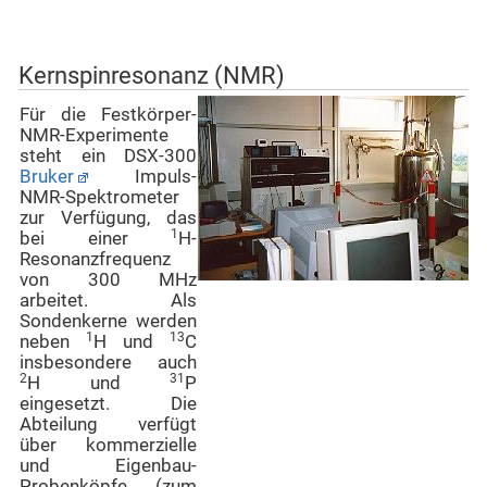
Kernspinresonanz (NMR)
Für die Festkörper-
NMR-Experimente
steht ein DSX-300
Bruker
Impuls-
NMR-Spektrometer
zur Verfügung, das
1
bei einer
H-
Resonanzfrequenz
von 300 MHz
arbeitet. Als
Sondenkerne werden
1
13
neben
H und
C
insbesondere auch
2
31
H und
P
eingesetzt. Die
Abteilung verfügt
über kommerzielle
und Eigenbau-
Probenköpfe (zum